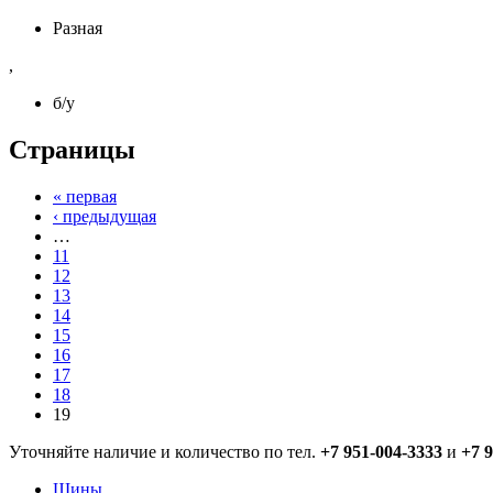
Разная
,
б/у
Страницы
« первая
‹ предыдущая
…
11
12
13
14
15
16
17
18
19
Уточняйте наличие и количество по тел.
+7 951-004-3333
и
+7 
Шины