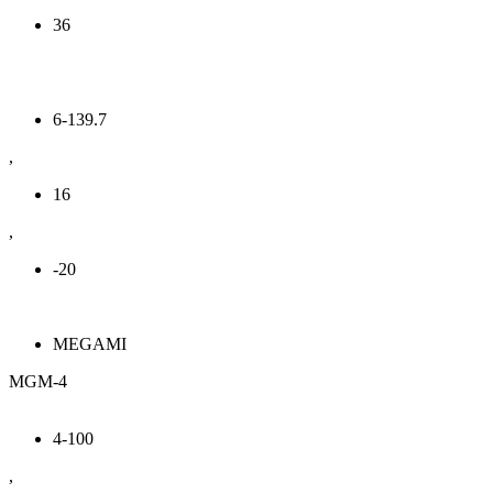
36
6-139.7
,
16
,
-20
MEGAMI
MGM-4
4-100
,