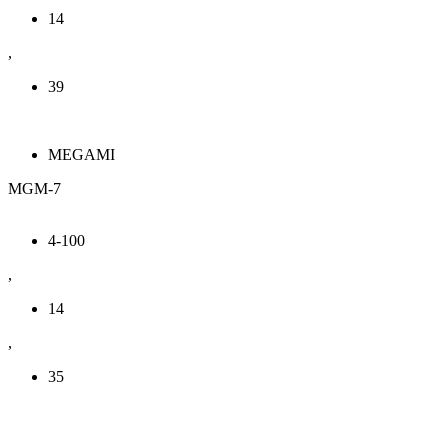
14
,
39
MEGAMI
MGM-7
4-100
,
14
,
35