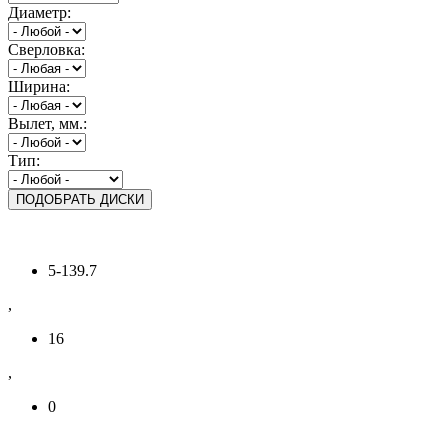
Диаметр:
Сверловка:
Ширина:
Вылет, мм.:
Тип:
5-139.7
,
16
,
0