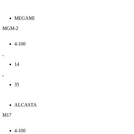
MEGAMI
MGM-2
4-100
,
14
,
35
ALCASTA
M17
4-100